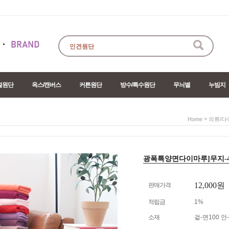
절원단
옥스/캔버스
커튼원단
방수/특수원단
무늬별
누빔지
>
Home
의류/다
광폭특양면다이마루]무지-41col
12,000원
판매가격
적립금
1%
소재
겉-면100 안