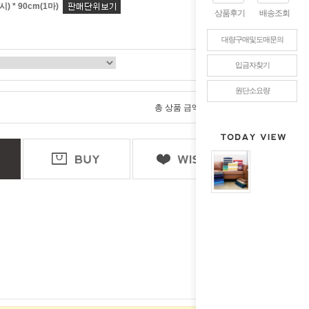
) * 90cm(1마)
상품후기
배송조회
대량구매및도매문의
입금자찾기
원단소요량
0
총 상품 금액
원