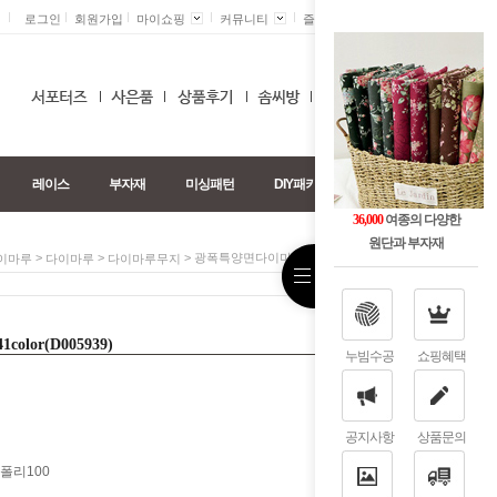
로그인
회원가입
마이쇼핑
커뮤니티
즐겨찾기 +
0
레이스
부자재
미싱패턴
DIY패키지
36,000
여종의 다양한
원단과 부자재
>
>
> 광폭특양면다이마루]무지-41color(D005939)
이마루
다이마루
다이마루무지
or(D005939)
누빔수공
쇼핑혜택
공지사항
상품문의
-폴리100