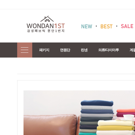
패키지
면원단
린넨
의류/다이마루
계