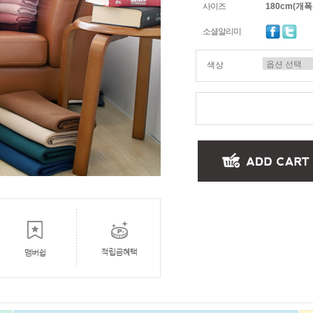
사이즈
180cm(개폭시
소셜알리미
색상