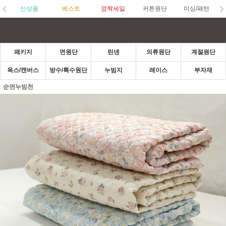
신상품
베스트
깜짝세일
커튼원단
미싱/패턴
패키지
면원단
린넨
의류원단
계절원단
옥스/캔버스
방수/특수원단
누빔지
레이스
부자재
순면누빔천