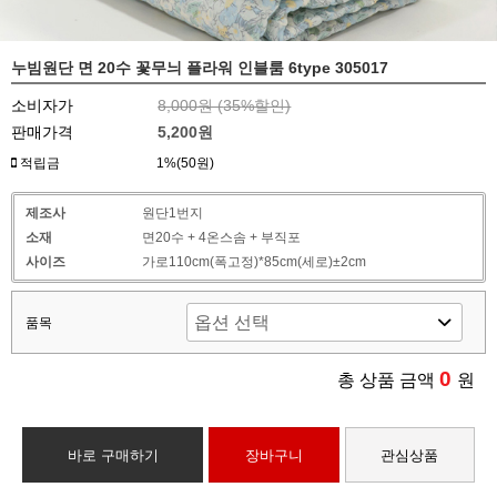
누빔원단 면 20수 꽃무늬 플라워 인블룸 6type 305017
소비자가
8,000원 (
35
%할인)
판매가격
5,200원
적립금
1%(50원)
제조사
원단1번지
소재
면20수 + 4온스솜 + 부직포
사이즈
가로110cm(폭고정)*85cm(세로)±2cm
품목
0
총 상품 금액
원
바로 구매하기
장바구니
관심상품