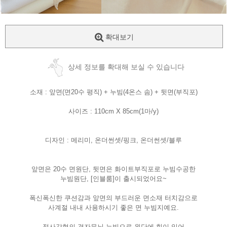
확대보기
상세 정보를 확대해 보실 수 있습니다
소재 : 앞면(면20수 평직) + 누빔(4온스 솜) + 뒷면(부직포)
사이즈 : 110cm X 85cm(1마/y)
디자인 : 메리미, 온더썬셋/핑크, 온더썬셋/블루
앞면은 20수 면원단, 뒷면은 화이트부직포로 누빔수공한
누빔원단, [인블룸]이 출시되었어요~
폭신폭신한 쿠션감과 앞면의 부드러운 면소재 터치감으로
사계절 내내 사용하시기 좋은 면 누빔지예요.
정사각형의 격자무늬 누빔으로 원단에 힘이 있어