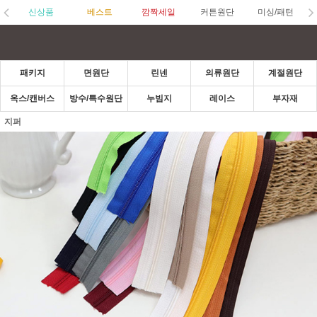
신상품
베스트
깜짝세일
커튼원단
미싱/패턴
패키지
면원단
린넨
의류원단
계절원단
옥스/캔버스
방수/특수원단
누빔지
레이스
부자재
지퍼