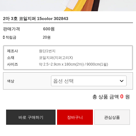
2마 3호 코일지퍼 15color 302843
판매가격
600원
적립금
20원
제조사
원단1번지
소재
코일지퍼(지퍼고리X)
사이즈
약 2.5~2.9cm x 180cm(2마) / 9000cm(1필)
색상
0
총 상품 금액
원
바로 구매하기
장바구니
관심상품