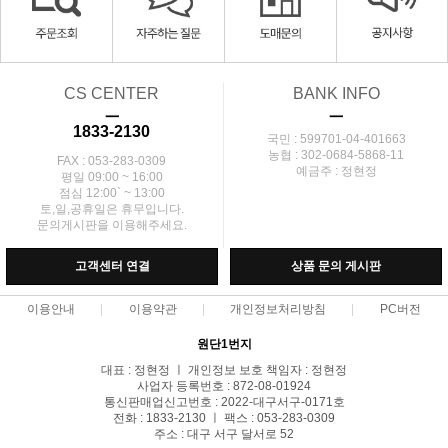
CS CENTER
BANK INFO
ㅡ
ㅡ
1833-2130
국민 : 599701-04-401663
농협 : 302-0684-5868-11
FAX : 053-283-0309
예금주 : 정현정
평일 09:00 ~ 16:00
점심 12:00` ~ 13:00
토,일,공휴일은 휴무입니다.
문의게시판을 이용해주세요.
고객센터 연결
상품 문의 게시판
이용안내
이용약관
개인정보처리방침
PC버전
원단1번지
대표 : 정현정 ㅣ 개인정보 보호 책임자 : 정현정
사업자 등록번호 : 872-08-01924
통신판매업신고번호 : 2022-대구서구-0171호
전화 : 1833-2130 ㅣ 팩스 : 053-283-0309
주소 : 대구 서구 달서로 52