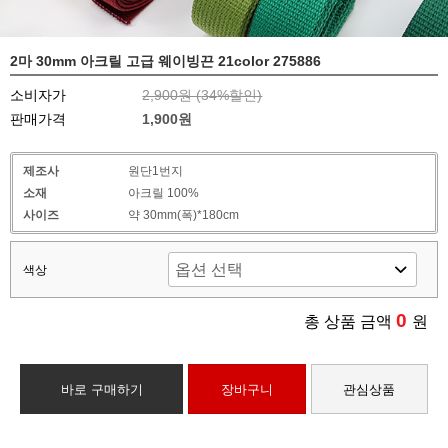
2마 30mm 아크릴 고급 웨이빙끈 21color 275886
소비자가
2,900원 (
34
%할인)
판매가격
1,900원
제조사
원단1번지
소재
아크릴 100%
사이즈
약 30mm(폭)*180cm
색상
0
총 상품 금액
원
바로 구매하기
장바구니
관심상품