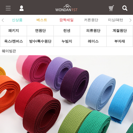
신상품
베스트
깜짝세일
커튼원단
미싱/패턴
패키지
면원단
린넨
의류원단
계절원단
옥스/캔버스
방수/특수원단
누빔지
레이스
부자재
웨이빙끈