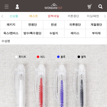
신상품
베스트
깜짝세일
커튼원단
미싱/패턴
패키지
면원단
린넨
의류원단
계절원단
옥스/캔버스
방수/특수원단
누빔지
레이스
부자재
수성펜