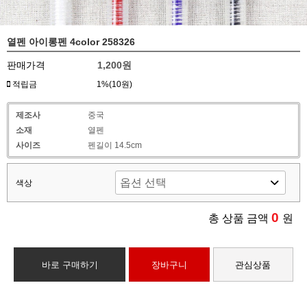
열펜 아이롱펜 4color 258326
판매가격
1,200원
적립금
1%(10원)
제조사
중국
소재
열펜
사이즈
펜길이 14.5cm
색상
0
총 상품 금액
원
바로 구매하기
장바구니
관심상품