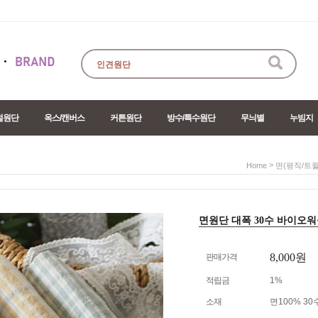
절원단
옥스/캔버스
커튼원단
방수/특수원단
무늬별
누빔지
>
Home
면(평직/트윌
면원단 대폭 30수 바이오워싱 
8,000원
판매가격
적립금
1%
소재
면100% 3