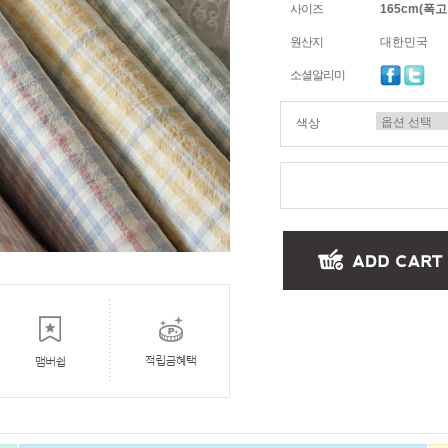
사이즈
165cm(폭고정
원산지
대한민국
소셜알리미
색상