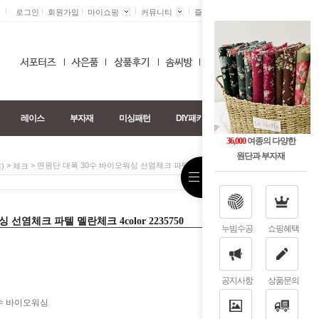
로그인
회원가입
마이쇼핑
커뮤니티
즐겨찾기 +
0
레이스
부자재
미싱패턴
DIY패키지
36,000
여종의 다양한
원단과 부자재
>
> 면원단 대폭 30수 바이오워싱 선염체크 파텔 멜란체크 4color 2235750
)
체크
선염체크 파텔 멜란체크 4color 2235750
누빔수공
쇼핑혜택
공지사항
상품문의
0수 바이오워싱