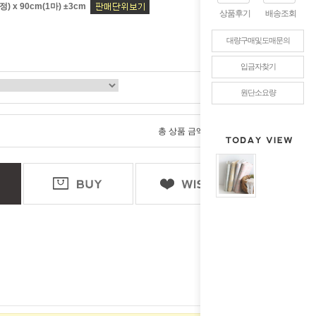
) x 90cm(1마) ±3cm
상품후기
배송조회
대량구매및도매문의
입금자찾기
원단소요량
0
총 상품 금액
원