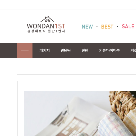
패키지
면원단
린넨
의류/다이마루
계