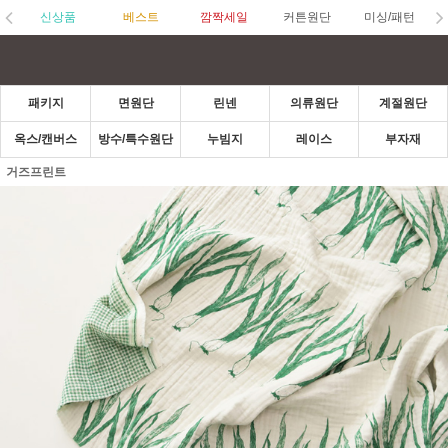
신상품
베스트
깜짝세일
커튼원단
미싱/패턴
패키지
면원단
린넨
의류원단
계절원단
옥스/캔버스
방수/특수원단
누빔지
레이스
부자재
거즈프린트