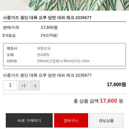
사중거즈 원단 대폭 요루 양면 대파 체크 2235677
판매가격
17,600
원
적립금
1%(170원)
제조사
대한민국
소재
면100%
사이즈
150cm(고정폭) x 90cm(1마) ±3cm
사중거즈 원단 대폭 요루 양면 대파 체크 2235677
17,600
원
+1
-1
17,600
총 상품 금액
원
바로 구매하기
장바구니
관심상품