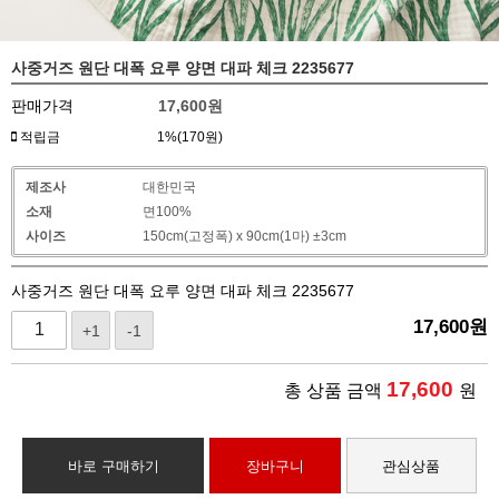
사중거즈 원단 대폭 요루 양면 대파 체크 2235677
판매가격
17,600
원
적립금
1%(170원)
제조사
대한민국
소재
면100%
사이즈
150cm(고정폭) x 90cm(1마) ±3cm
사중거즈 원단 대폭 요루 양면 대파 체크 2235677
17,600
원
+1
-1
17,600
총 상품 금액
원
바로 구매하기
장바구니
관심상품