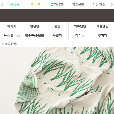
신상품
베스트
깜짝세일
커튼원단
미싱/패턴
패키지
면원단
린넨
의류원단
계절원단
옥스/캔버스
방수/특수원단
누빔지
레이스
부자재
거즈프린트