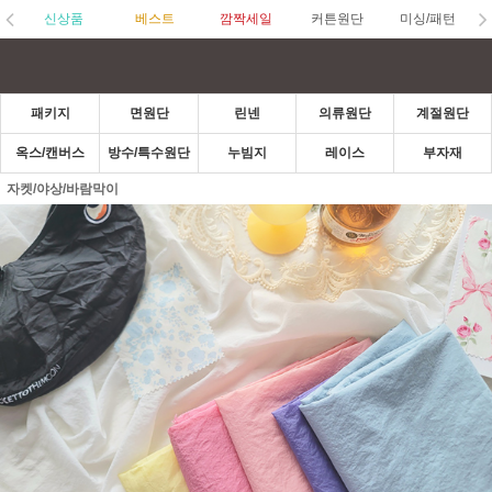
신상품
베스트
깜짝세일
커튼원단
미싱/패턴
패키지
면원단
린넨
의류원단
계절원단
옥스/캔버스
방수/특수원단
누빔지
레이스
부자재
자켓/야상/바람막이