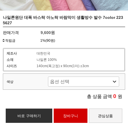
나일론원단 대폭 바스락 아노락 바람막이 생활방수 발수 7color 223
5627
판매가격
9,600원
적립금
1%(90원)
제조사
대한민국
소재
나일론 100%
사이즈
140cm(폭고정) x 90cm(1마) ±3cm
색상
0
총 상품 금액
원
바로 구매하기
장바구니
관심상품