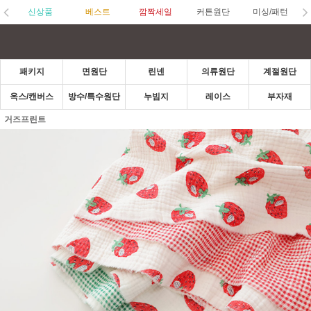
신상품
베스트
깜짝세일
커튼원단
미싱/패턴
패키지
면원단
린넨
의류원단
계절원단
옥스/캔버스
방수/특수원단
누빔지
레이스
부자재
거즈프린트