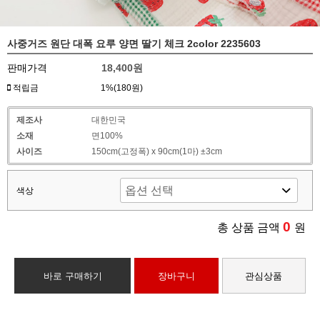
사중거즈 원단 대폭 요루 양면 딸기 체크 2color 2235603
판매가격
18,400원
적립금
1%(180원)
제조사
대한민국
소재
면100%
사이즈
150cm(고정폭) x 90cm(1마) ±3cm
색상
0
총 상품 금액
원
바로 구매하기
장바구니
관심상품