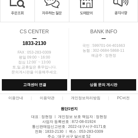
CS CENTER
BANK INFO
ㅡ
ㅡ
1833-2130
국민 : 599701-04-401663
농협 : 302-0684-5868-11
FAX : 053-283-0309
예금주 : 정현정
평일 09:00 ~ 16:00
점심 12:00` ~ 13:00
토,일,공휴일은 휴무입니다.
문의게시판을 이용해주세요.
고객센터 연결
상품 문의 게시판
이용안내
이용약관
개인정보처리방침
PC버전
원단1번지
대표 : 정현정 ㅣ 개인정보 보호 책임자 : 정현정
사업자 등록번호 : 872-08-01924
통신판매업신고번호 : 2022-대구서구-0171호
전화 : 1833-2130 ㅣ 팩스 : 053-283-0309
주소 : 대구 서구 달서로 52