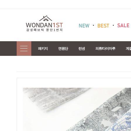
패키지
면원단
린넨
의류/다이마루
계