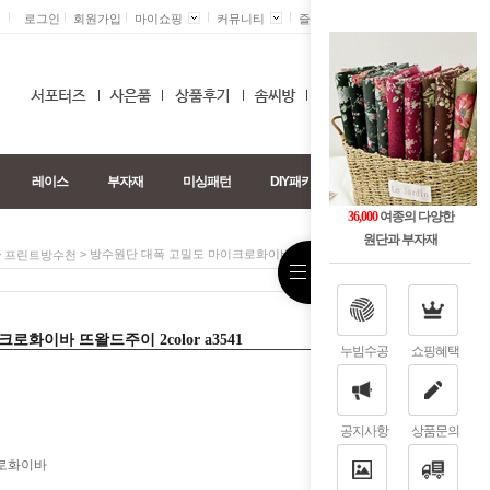
로그인
회원가입
마이쇼핑
커뮤니티
즐겨찾기 +
0
레이스
부자재
미싱패턴
DIY패키지
36,000
여종의 다양한
원단과 부자재
>
> 방수원단 대폭 고밀도 마이크로화이바 뜨왈드주이 2color A3541
프린트방수천
화이바 뜨왈드주이 2color a3541
누빔수공
쇼핑혜택
공지사항
상품문의
크로화이바