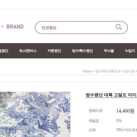
절원단
옥스/캔버스
커튼원단
방수/특수원단
무늬별
누빔지
>
>
Home
방수/라미/특수천
방수천
방수원단 대폭 고밀도 마이크로
14,400원
판매가격
적립금
1%
소재
TPU 마이