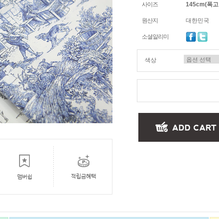
사이즈
145cm(폭고정
원산지
대한민국
소셜알리미
색상