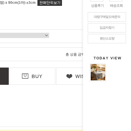
) x 90cm(1마) ±3cm
상품후기
배송조회
대량구매및도매문의
입금자찾기
원단소요량
0
총 상품 금액
원