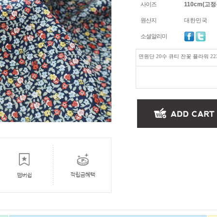
사이즈
110cm(고정폭
원산지
대한민국
소셜알리미
면원단 20수 큐티 잔꽃 플라워 223