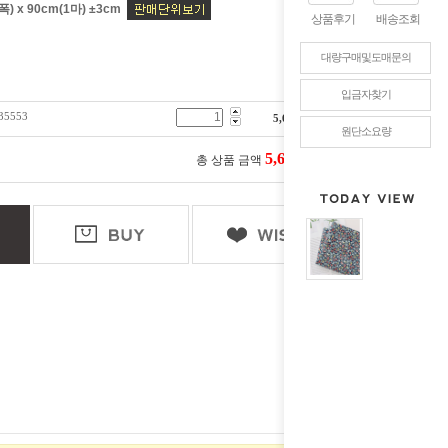
) x 90cm(1마) ±3cm
상품후기
배송조회
대량구매및도매문의
입금자찾기
5553
5,600
원
원단소요량
5,600
총 상품 금액
원