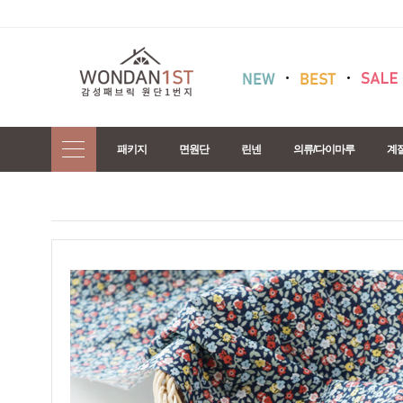
패키지
면원단
린넨
의류/다이마루
계