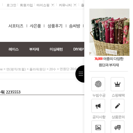
로그인
회원가입
마이쇼핑
커뮤니티
즐겨찾기 +
0
레이스
부자재
미싱패턴
DIY패키지
36,000
여종의 다양한
원단과 부자재
>
>
>
> 면원단 20수 큐티 잔꽃 플라워 2235553
me
면(평직/트윌)
플라워원단
20수
 2235553
누빔수공
쇼핑혜택
공지사항
상품문의