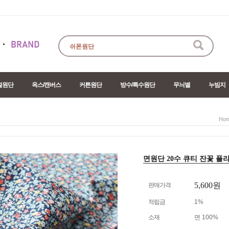
절원단
옥스/캔버스
커튼원단
방수/특수원단
무늬별
누빔지
Ho
면원단 20수 큐티 잔꽃 플라워
5,600
원
판매가격
적립금
1%
소재
면 100%