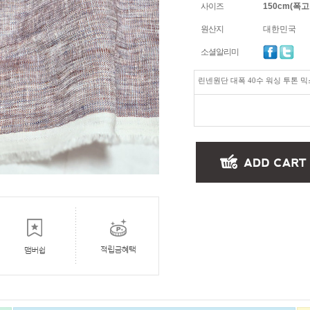
사이즈
150cm(폭고정
원산지
대한민국
소셜알리미
린넨원단 대폭 40수 워싱 투톤 믹스