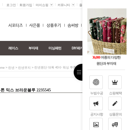
로그인
회원가입
마이쇼핑
커뮤니티
즐겨찾기 +
0
레이스
부자재
미싱패턴
DIY패키지
36,000
여종의 다양한
원단과 부자재
>
>
> 린넨원단 대폭 40수 워싱 투톤 믹스 브라운블루 2235545
ome
린넨
린넨무지
톤 믹스 브라운블루 2235545
누빔수공
쇼핑혜택
공지사항
상품문의