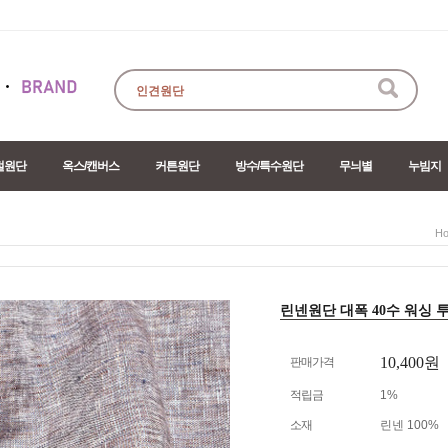
절원단
옥스/캔버스
커튼원단
방수/특수원단
무늬별
누빔지
H
린넨원단 대폭 40수 워싱 투
10,400
원
판매가격
적립금
1%
소재
린넨 100%