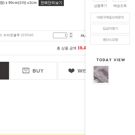
) x 90cm(1마) ±3cm
상품후기
배송조회
대량구매및도매문의
입금자찾기
 브라운블루 2235545
10,400
원
원단소요량
10,400
총 상품 금액
원