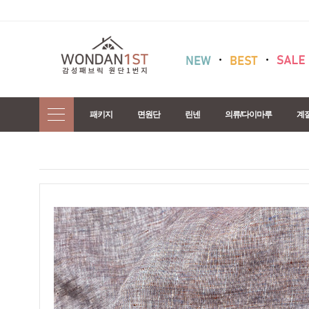
패키지
면원단
린넨
의류/다이마루
계