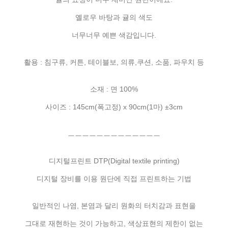
옐로우 바탕과 귤의 색도
너무너무 예쁜 색감입니다.
활용 : 침구류, 커튼, 테이블보, 의류,쿠션, 소품, 파우치 등
소재 : 면 100%
사이즈 : 145cm(폭고정) x 90cm(1마) ±3cm
ㅡㅡㅡㅡㅡㅡㅡㅡㅡㅡㅡㅡㅡ
디지털프린트 DTP(Digital textile printing)
디지털 장비를 이용 원단에 직접 프린트하는 기법
일반적인 나염, 본염과 달리 원화의 터치감과 표현을
그대로 재현하는 것이 가능하고, 색상표현의 제한이 없는