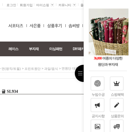
로그인
회원가입
마이쇼핑
커뮤니티
즐겨찾기 +
0
레이스
부자재
미싱패턴
DIY패키지
36,000
여종의 다양한
원단과 부자재
>
>
>
> 면원단 대폭 30수 DTP 나는 귤 SL934
면(평직/트윌)
프린트원단
과일/음식
귤 SL934
누빔수공
쇼핑혜택
공지사항
상품문의