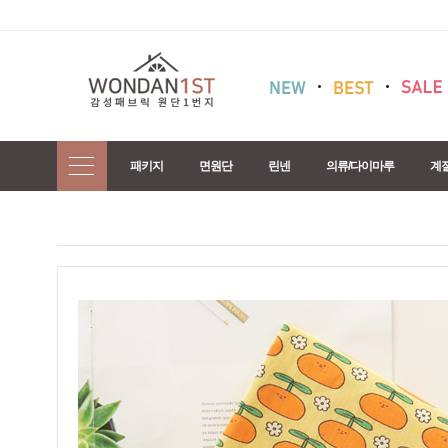
패키지
면원단
린넨
의류/다이마루
계