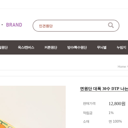
절원단
옥스/캔버스
커튼원단
방수/특수원단
무늬별
누빔지
Home
면원단 대폭 30수 DTP 나는 
12,800
원
판매가격
적립금
1%
소재
면 100%