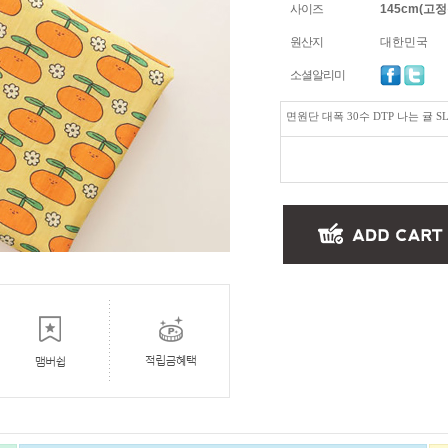
사이즈
145cm(고정폭
원산지
대한민국
소셜알리미
면원단 대폭 30수 DTP 나는 귤 SL