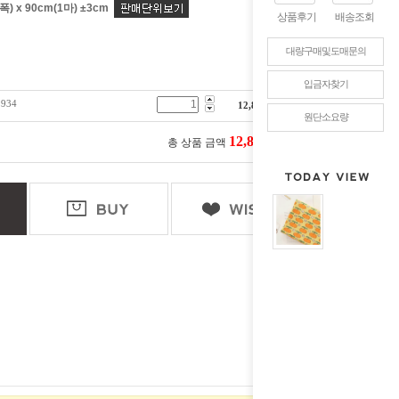
) x 90cm(1마) ±3cm
상품후기
배송조회
대량구매및도매문의
입금자찾기
934
12,800
원
원단소요량
12,800
총 상품 금액
원