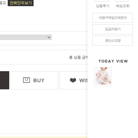
참고
상품후기
배송조회
대량구매및도매문의
입금자찾기
원단소요량
0
총 상품 금액
원