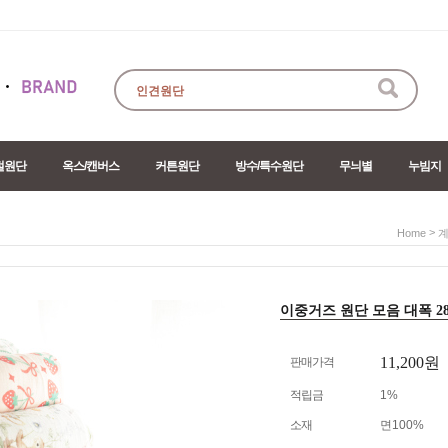
절원단
옥스/캔버스
커튼원단
방수/특수원단
무늬별
누빔지
>
Home
계
이중거즈 원단 모음 대폭 28ty
11,200원
판매가격
적립금
1%
소재
면100%