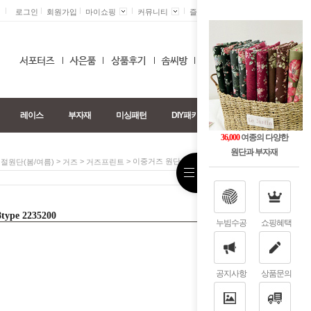
로그인
회원가입
마이쇼핑
커뮤니티
즐겨찾기 +
0
레이스
부자재
미싱패턴
DIY패키지
36,000
여종의 다양한
원단과 부자재
>
>
> 이중거즈 원단 모음 대폭 28type 2235200
절원단(봄/여름)
거즈
거즈프린트
pe 2235200
누빔수공
쇼핑혜택
공지사항
상품문의