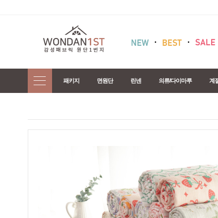
패키지
면원단
린넨
의류/다이마루
계