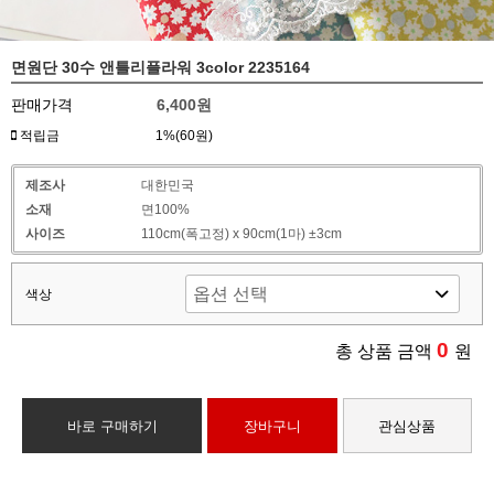
면원단 30수 앤틀리플라워 3color 2235164
판매가격
6,400원
적립금
1%(60원)
제조사
대한민국
소재
면100%
사이즈
110cm(폭고정) x 90cm(1마) ±3cm
색상
0
총 상품 금액
원
바로 구매하기
장바구니
관심상품