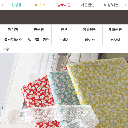
신상품
베스트
깜짝세일
커튼원단
미싱/패턴
패키지
면원단
린넨
의류원단
계절원단
옥스/캔버스
방수/특수원단
누빔지
레이스
부자재
30수