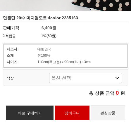
면원단 20수 미디엄도트 4color 2235163
판매가격
6,400원
적립금
1%(60원)
제조사
대한민국
소재
면100%
사이즈
110cm(폭고정) x 90cm(1마) ±3cm
색상
0
총 상품 금액
원
바로 구매하기
장바구니
관심상품