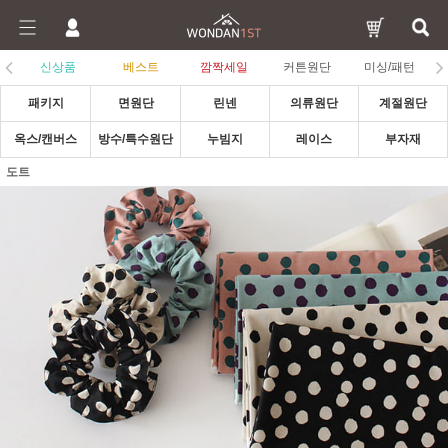
신상품
베스트
깜짝세일
커튼원단
미싱/패턴
패키지
면원단
린넨
의류원단
계절원단
옥스/캔버스
방수/특수원단
누빔지
레이스
부자재
도트