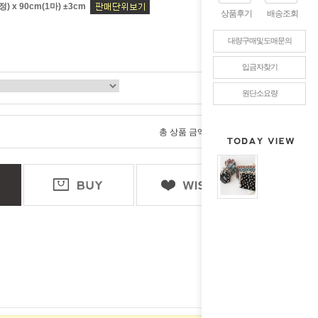
) x 90cm(1마) ±3cm
상품후기
배송조회
대량구매및도매문의
입금자찾기
원단소요량
0
총 상품 금액
원