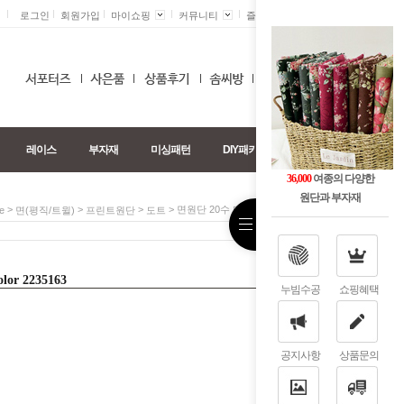
로그인
회원가입
마이쇼핑
커뮤니티
즐겨찾기 +
0
레이스
부자재
미싱패턴
DIY패키지
36,000
여종의 다양한
원단과 부자재
>
>
>
> 면원단 20수 미디엄도트 4color 2235163
e
면(평직/트윌)
프린트원단
도트
r 2235163
누빔수공
쇼핑혜택
공지사항
상품문의