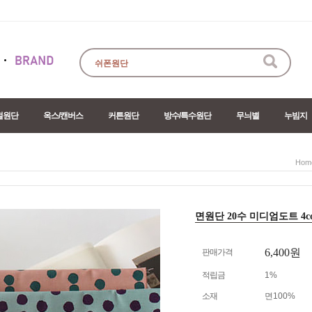
절원단
옥스/캔버스
커튼원단
방수/특수원단
무늬별
누빔지
Hom
면원단 20수 미디엄도트 4colo
6,400원
판매가격
적립금
1%
소재
면100%