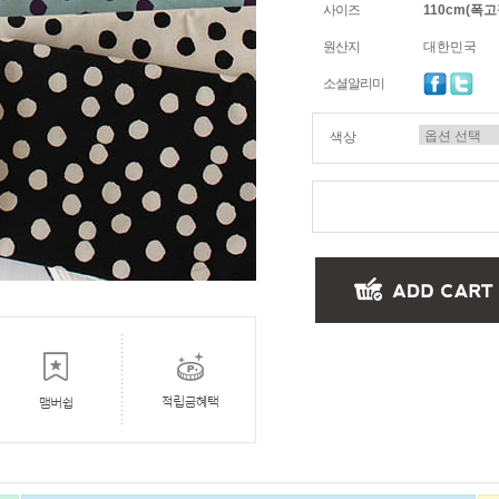
사이즈
110cm(폭고정
원산지
대한민국
소셜알리미
색상