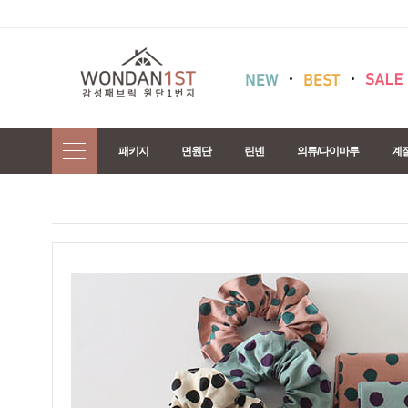
패키지
면원단
린넨
의류/다이마루
계