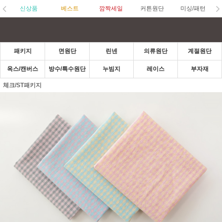
신상품
베스트
깜짝세일
커튼원단
미싱/패턴
패키지
면원단
린넨
의류원단
계절원단
옥스/캔버스
방수/특수원단
누빔지
레이스
부자재
체크/ST패키지