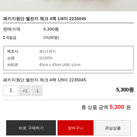
패키지원단 멜란지 체크 4팩 1/8마 2235045
판매가격
5,300
원
적립금
1%(50원)
제조사
원단1번지
소재
면100%
사이즈
40cm x 45cm (4팩) ±2cm
패키지원단 멜란지 체크 4팩 1/8마 2235045
5,300
원
+1
-1
5,300
총 상품 금액
원
바로 구매하기
장바구니
관심상품