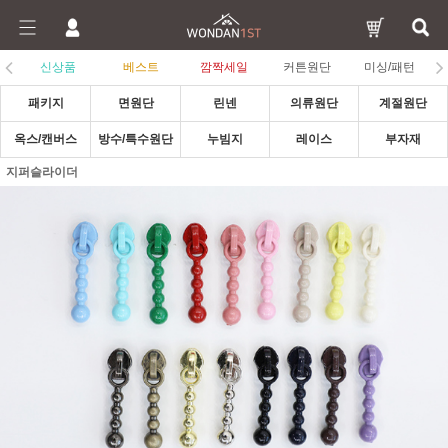
신상품
베스트
깜짝세일
커튼원단
미싱/패턴
패키지
면원단
린넨
의류원단
계절원단
옥스/캔버스
방수/특수원단
누빔지
레이스
부자재
지퍼슬라이더