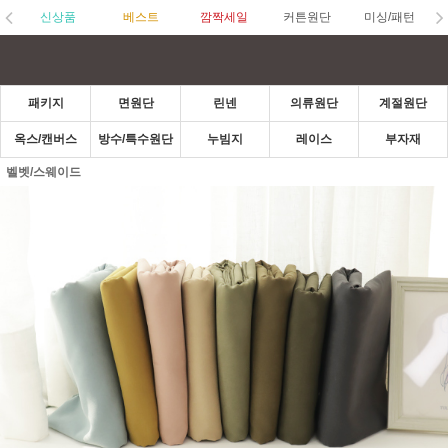
신상품
베스트
깜짝세일
커튼원단
미싱/패턴
패키지
면원단
린넨
의류원단
계절원단
옥스/캔버스
방수/특수원단
누빔지
레이스
부자재
벨벳/스웨이드