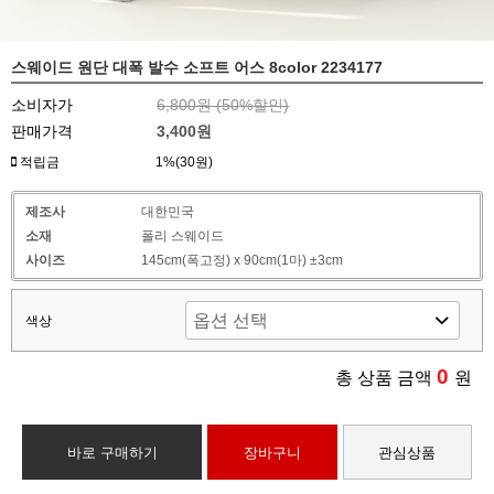
스웨이드 원단 대폭 발수 소프트 어스 8color 2234177
소비자가
6,800원 (
50
%할인)
판매가격
3,400원
적립금
1%(30원)
제조사
대한민국
소재
폴리 스웨이드
사이즈
145cm(폭고정) x 90cm(1마) ±3cm
색상
0
총 상품 금액
원
바로 구매하기
장바구니
관심상품