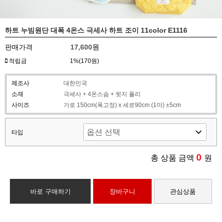
하트 누빔원단 대폭 4온스 극세사 하트 조이 11color E1116
판매가격
17,600원
적립금
1%(170원)
제조사
대한민국
소재
극세사 + 4온스솜 + 뒷지 폴리
사이즈
가로 150cm(폭고정) x 세로90cm (1마) ±5cm
타입
0
총 상품 금액
원
바로 구매하기
장바구니
관심상품