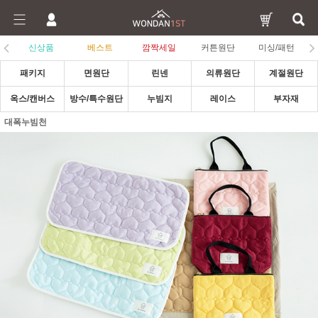
신상품
베스트
깜짝세일
커튼원단
미싱/패턴
패키지
면원단
린넨
의류원단
계절원단
옥스/캔버스
방수/특수원단
누빔지
레이스
부자재
대폭누빔천