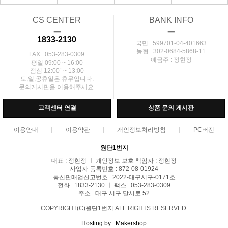
CS CENTER
BANK INFO
ㅡ
ㅡ
1833-2130
국민 : 599701-04-401663
농협 : 302-0684-5868-11
FAX : 053-283-0309
예금주 : 정현정
평일 09:00 ~ 16:00
점심 12:00` ~ 13:00
토,일,공휴일은 휴무입니다.
문의게시판을 이용해주세요.
고객센터 연결
상품 문의 게시판
이용안내
이용약관
개인정보처리방침
PC버전
원단1번지
대표 : 정현정 ㅣ 개인정보 보호 책임자 : 정현정
사업자 등록번호 : 872-08-01924
통신판매업신고번호 : 2022-대구서구-0171호
전화 : 1833-2130 ㅣ 팩스 : 053-283-0309
주소 : 대구 서구 달서로 52
COPYRIGHT(C)원단1번지 ALL RIGHTS RESERVED.
Hosting by : Makershop