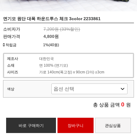
면기모 원단 대폭 하운드투스 체크 3color 2233861
소비자가
7,200원 (
33
%할인)
판매가격
4,800원
적립금
1%(40원)
제조사
대한민국
소재
면 100% (면기모)
사이즈
가로 140cm(폭고정) x 90cm (1마) ±3cm
색상
0
총 상품 금액
원
바로 구매하기
장바구니
관심상품