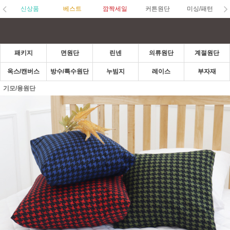
신상품
베스트
깜짝세일
커튼원단
미싱/패턴
패키지
면원단
린넨
의류원단
계절원단
옥스/캔버스
방수/특수원단
누빔지
레이스
부자재
기모/융원단