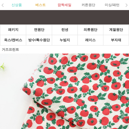
신상품
베스트
깜짝세일
커튼원단
미싱/패턴
패키지
면원단
린넨
의류원단
계절원단
옥스/캔버스
방수/특수원단
누빔지
레이스
부자재
거즈프린트