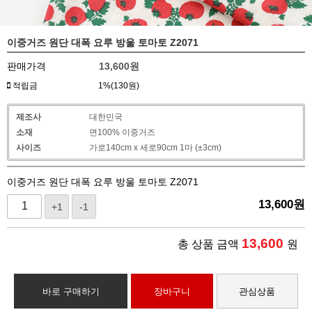
이중거즈 원단 대폭 요루 방울 토마토 Z2071
판매가격
13,600
원
적립금
1%(130원)
제조사
대한민국
소재
면100% 이중거즈
사이즈
가로140cm x 세로90cm 1마 (±3cm)
이중거즈 원단 대폭 요루 방울 토마토 Z2071
13,600
원
+1
-1
13,600
총 상품 금액
원
바로 구매하기
장바구니
관심상품