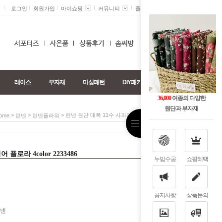
로그인
회원가입
마이쇼핑
커뮤니티
즐겨찾기 +
0
레이스
부자재
미싱패턴
DIY패키지
36,000
여종의 다양한
원단과 부자재
>
>
> 린넨 원단 대폭 11수 사파이어 플로라 4color 2233486
ome
린넨
린넨플라워
플로라 4color 2233486
누빔수공
쇼핑혜택
공지사항
상품문의
린넨