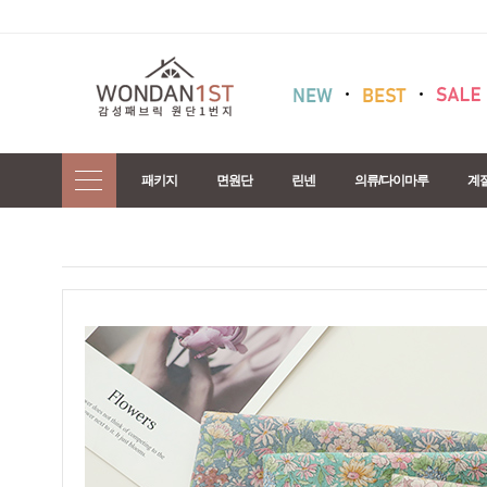
패키지
면원단
린넨
의류/다이마루
계