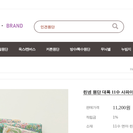
절원단
옥스/캔버스
커튼원단
방수/특수원단
무늬별
누빔지
H
린넨 원단 대폭 11수 사파이어 
11,200원
판매가격
적립금
1%
소재
11수 면마 