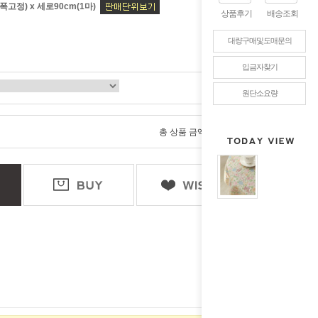
폭고정) x 세로90cm(1마)
상품후기
배송조회
대량구매및도매문의
입금자찾기
원단소요량
0
총 상품 금액
원