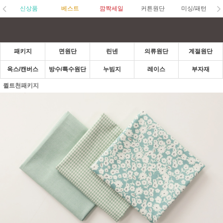
신상품
베스트
깜짝세일
커튼원단
미싱/패턴
패키지
면원단
린넨
의류원단
계절원단
옥스/캔버스
방수/특수원단
누빔지
레이스
부자재
퀼트천패키지