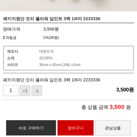
패키지원단 모리 플라워 딥민트 3팩 1/6마 2233336
판매가격
3,500
원
적립금
1%(30원)
제조사
대한민국
소재
면100%
사이즈
36cm x 45cm (3팩) ±3cm
패키지원단 모리 플라워 딥민트 3팩 1/6마 2233336
3,500
원
+1
-1
3,500
총 상품 금액
원
바로 구매하기
장바구니
관심상품