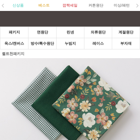
신상품
베스트
깜짝세일
커튼원단
미싱/패턴
패키지
면원단
린넨
의류원단
계절원단
옥스/캔버스
방수/특수원단
누빔지
레이스
부자재
퀼트천패키지