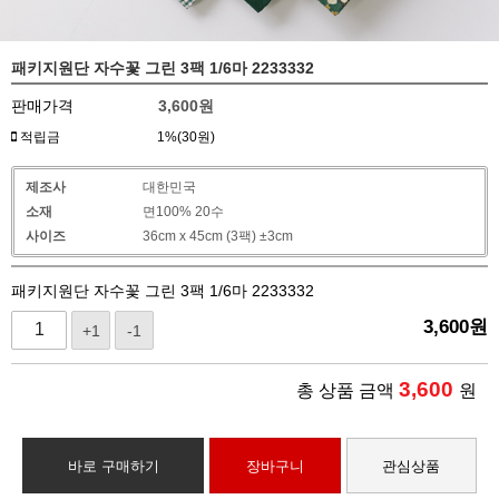
패키지원단 자수꽃 그린 3팩 1/6마 2233332
판매가격
3,600
원
적립금
1%(30원)
제조사
대한민국
소재
면100% 20수
사이즈
36cm x 45cm (3팩) ±3cm
패키지원단 자수꽃 그린 3팩 1/6마 2233332
3,600
원
+1
-1
3,600
총 상품 금액
원
바로 구매하기
장바구니
관심상품