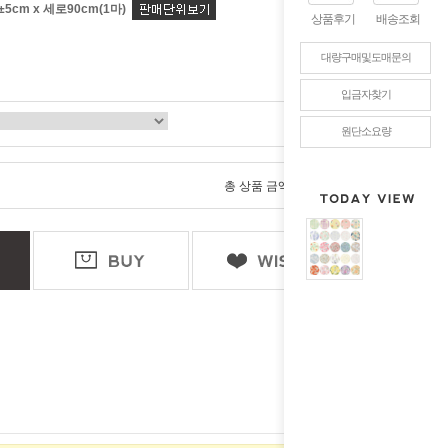
±5cm x 세로90cm(1마)
상품후기
배송조회
대량구매및도매문의
입금자찾기
원단소요량
0
총 상품 금액
원