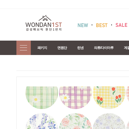
패키지
면원단
린넨
의류/다이마루
계