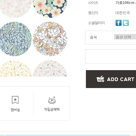
사이즈
가로106cm 
원산지
대한민국
소셜알리미
품목