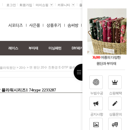
로그인
회원가입
마이쇼핑
커뮤니티
즐겨찾기 +
0
레이스
부자재
미싱패턴
DIY패키지
36,000
여종의 다양한
원단과 부자재
>
> 면 원단 20수 친환경 E-DTP 플라워시리즈1 74type 2233287
플라워원단
20수
플라워시리즈1 74type 2233287
누빔수공
쇼핑혜택
공지사항
상품문의