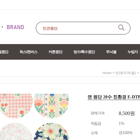
절원단
옥스/캔버스
커튼원단
방수/특수원단
무늬별
누빔지
>
>
Home
면(평직/트윌)
면 원단 20수 친환경 E-DTP 
8,500원
판매가격
적립금
1%
소재
면100%