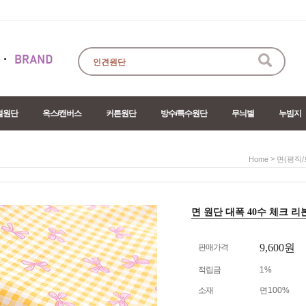
절원단
옥스/캔버스
커튼원단
방수/특수원단
무늬별
누빔지
>
Home
면(평직/
면 원단 대폭 40수 체크 리본 4c
9,600원
판매가격
적립금
1%
소재
면100%