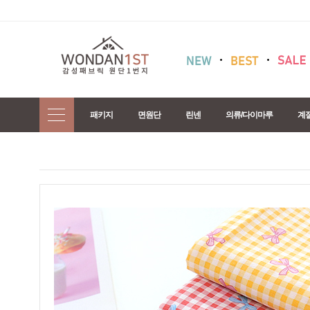
패키지
면원단
린넨
의류/다이마루
계