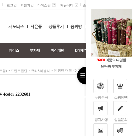
로그인
회원가입
마이쇼핑
커뮤니티
즐겨찾기 +
0
레이스
부자재
미싱패턴
DIY패키지
36,000
여종의 다양한
원단과 부자재
>
>
> 면 원단 대폭 40수 체크 리본 4color 2232681
트윌)
프린트원단
큐티&러블리
olor 2232681
누빔수공
쇼핑혜택
공지사항
상품문의