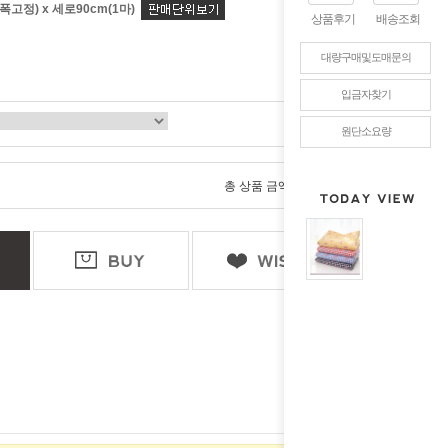
폭고정) x 세로90cm(1마)
상품후기
배송조회
대량구매및도매문의
입금자찾기
원단소요량
0
총 상품 금액
원