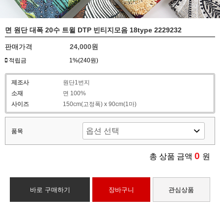
면 원단 대폭 20수 트윌 DTP 빈티지모음 18type 2229232
판매가격
24,000원
적립금
1%(240원)
제조사
원단1번지
소재
면 100%
사이즈
150cm(고정폭) x 90cm(1마)
품목
0
총 상품 금액
원
바로 구매하기
장바구니
관심상품