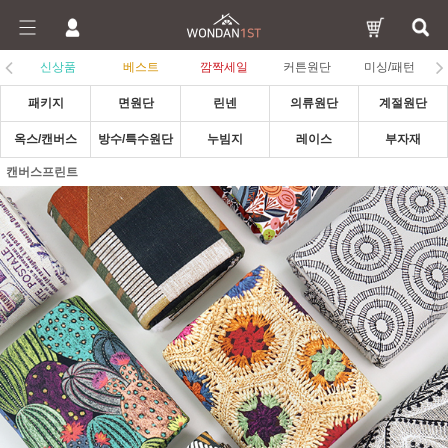
신상품
베스트
깜짝세일
커튼원단
미싱/패턴
패키지
면원단
린넨
의류원단
계절원단
옥스/캔버스
방수/특수원단
누빔지
레이스
부자재
캔버스프린트