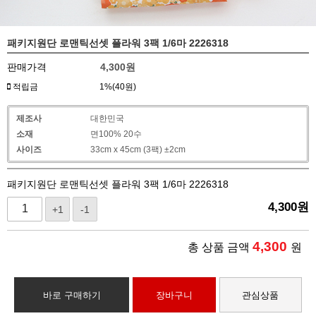
패키지원단 로맨틱선셋 플라워 3팩 1/6마 2226318
판매가격
4,300
원
적립금
1%(40원)
제조사
대한민국
소재
면100% 20수
사이즈
33cm x 45cm (3팩) ±2cm
패키지원단 로맨틱선셋 플라워 3팩 1/6마 2226318
4,300
원
+1
-1
4,300
총 상품 금액
원
바로 구매하기
장바구니
관심상품