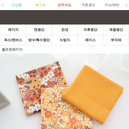
신상품
베스트
깜짝세일
커튼원단
미싱/패턴
패키지
면원단
린넨
의류원단
계절원단
옥스/캔버스
방수/특수원단
누빔지
레이스
부자재
퀼트천패키지