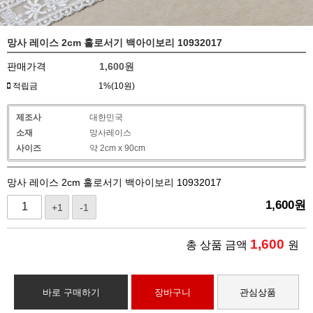
망사 레이스 2cm 홀로서기 백아이보리 10932017
판매가격
1,600
원
적립금
1%(10원)
제조사
대한민국
소재
망사레이스
사이즈
약 2cm x 90cm
망사 레이스 2cm 홀로서기 백아이보리 10932017
1,600
원
+1
-1
1,600
총 상품 금액
원
바로 구매하기
장바구니
관심상품