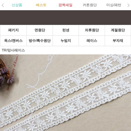
신상품
베스트
깜짝세일
커튼원단
미싱/패턴
패키지
면원단
린넨
의류원단
계절원단
옥스/캔버스
방수/특수원단
누빔지
레이스
부자재
TR/망사레이스