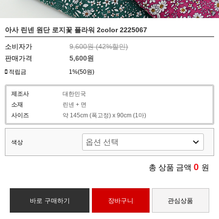
아사 린넨 원단 로지꽃 플라워 2color 2225067
소비자가
9,600원 (
42
%할인)
판매가격
5,600원
적립금
1%(50원)
제조사
대한민국
소재
린넨 + 면
사이즈
약 145cm (폭고정) x 90cm (1마)
색상
0
총 상품 금액
원
바로 구매하기
장바구니
관심상품