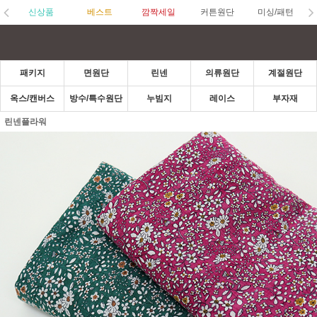
신상품
베스트
깜짝세일
커튼원단
미싱/패턴
패키지
면원단
린넨
의류원단
계절원단
옥스/캔버스
방수/특수원단
누빔지
레이스
부자재
린넨플라워