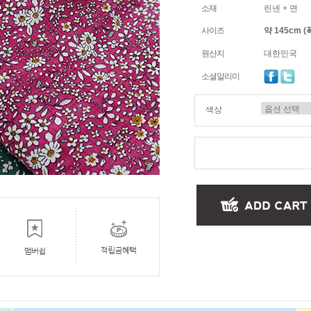
소재
린넨 + 면
사이즈
약 145cm (
원산지
대한민국
소셜알리미
색상