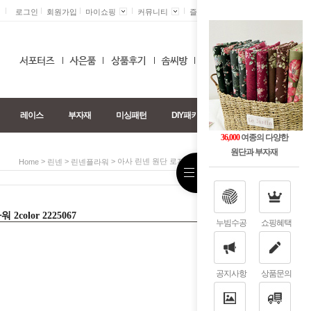
로그인
회원가입
마이쇼핑
커뮤니티
즐겨찾기 +
0
레이스
부자재
미싱패턴
DIY패키지
36,000
여종의 다양한
원단과 부자재
>
>
> 아사 린넨 원단 로지꽃 플라워 2color 2225067
Home
린넨
린넨플라워
color 2225067
누빔수공
쇼핑혜택
공지사항
상품문의