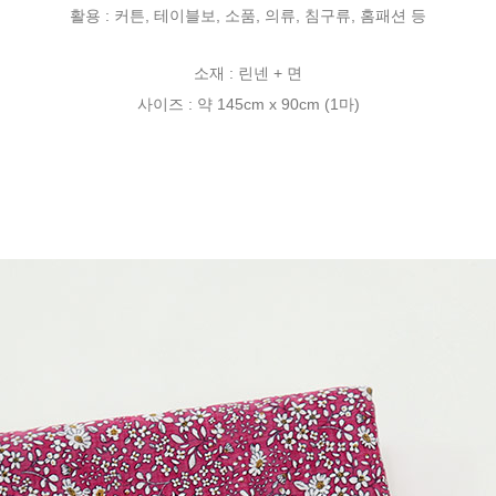
활용 : 커튼, 테이블보, 소품, 의류, 침구류, 홈패션 등
소재 : 린넨 + 면
사이즈 : 약 145cm x 90cm (1마)