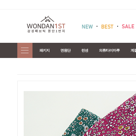
패키지
면원단
린넨
의류/다이마루
계