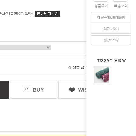
상품후기
배송조회
폭고정) x 90cm (1마)
대량구매및도매문의
입금자찾기
원단소요량
0
총 상품 금액
원