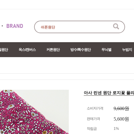
절원단
옥스/캔버스
커튼원단
방수/특수원단
무늬별
누빔지
아사 린넨 원단 로지꽃 플라워 2
9,600원
소비자가격
5,600원
판매가격
적립금
1%