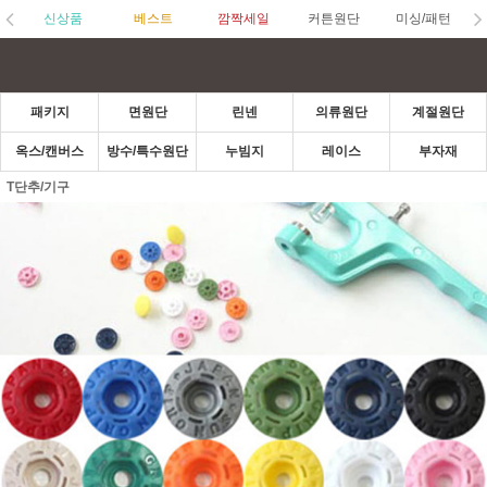
신상품
베스트
깜짝세일
커튼원단
미싱/패턴
패키지
면원단
린넨
의류원단
계절원단
옥스/캔버스
방수/특수원단
누빔지
레이스
부자재
T단추/기구