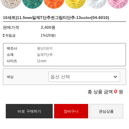
10세트]11.5mm일제T단추썬그립티단추-13color(04-6010)
판매가격
2,400원
적립금
1%(20원)
제조사
원단1번지
소재
일제T단추
사이즈
11mm
색상
0
총 상품 금액
원
바로 구매하기
장바구니
관심상품