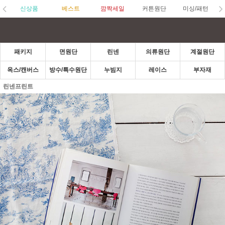
신상품
베스트
깜짝세일
커튼원단
미싱/패턴
패키지
면원단
린넨
의류원단
계절원단
옥스/캔버스
방수/특수원단
누빔지
레이스
부자재
린넨프린트