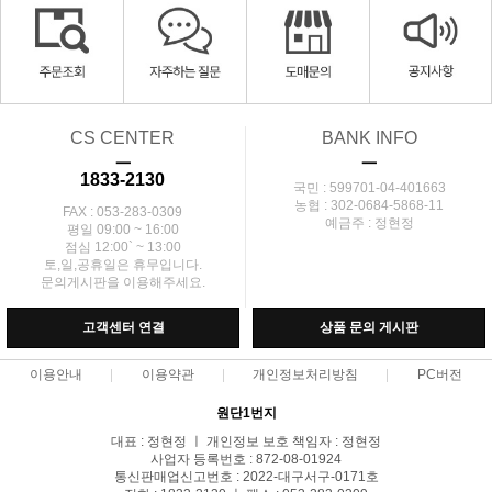
CS CENTER
BANK INFO
ㅡ
ㅡ
1833-2130
국민 : 599701-04-401663
농협 : 302-0684-5868-11
FAX : 053-283-0309
예금주 : 정현정
평일 09:00 ~ 16:00
점심 12:00` ~ 13:00
토,일,공휴일은 휴무입니다.
문의게시판을 이용해주세요.
고객센터 연결
상품 문의 게시판
이용안내
이용약관
개인정보처리방침
PC버전
원단1번지
대표 : 정현정 ㅣ 개인정보 보호 책임자 : 정현정
사업자 등록번호 : 872-08-01924
통신판매업신고번호 : 2022-대구서구-0171호