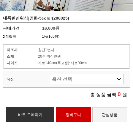
대폭린넨워싱]명화-5color(208025)
판매가격
16,000원
적립금
1%(160원)
제조사
원단1번지
소재
20수 워싱린넨
사이즈
가로140cm(폭고정)*세로90cm
색상
0
총 상품 금액
원
바로 구매하기
장바구니
관심상품