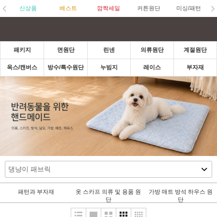
신상품
베스트
깜짝세일
커튼원단
미싱/패턴
패키지
면원단
린넨
의류원단
계절원단
옥스/캔버스
방수/특수원단
누빔지
레이스
부자재
패턴과 부자재
옷 스카프 의류 및 용품 원
가방 매트 방석 하우스 원
단
단