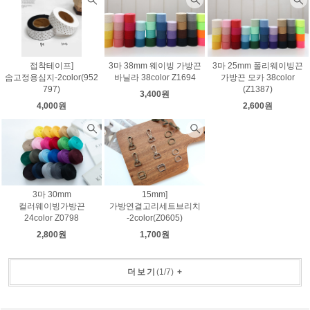
접착테이프]
3마 38mm 웨이빙 가방끈
3마 25mm 폴리웨이빙끈
솜고정용심지-2color(952
바닐라 38color Z1694
가방끈 모카 38color
797)
(Z1387)
3,400원
4,000원
2,600원
3마 30mm
15mm]
컬러웨이빙가방끈
가방연결고리세트브리치
24color Z0798
-2color(Z0605)
2,800원
1,700원
더보기
(
1
/
7
)
+